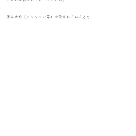
痛み止め（ロキソニン等）を飲まれている方も
​ 同じです。初回時にお伝えください。
・トップページ・ホーム画面へ