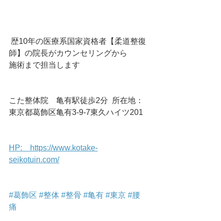
 歴10年の医療系国家資格者【柔道整復
師】の院長がカウンセリングから
施術まで担当します
こた整体院　亀有駅徒歩2分  所在地：
東京都葛飾区亀有3-9-7東久ハイツ201  
HP:　https://www.kotake-
seikotuin.com/
#葛飾区
#整体
#整骨
#亀有
#東京
#腰
痛